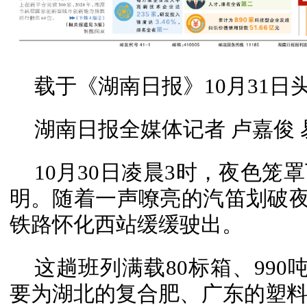
载于《湖南日报》10月31日
湖南日报全媒体记者 卢嘉俊 
10月30日凌晨3时，夜色
明。随着一声嘹亮的汽笛划破夜空
铁路怀化西站缓缓驶出。
这趟班列满载80标箱、990
要为湖北的复合肥、广东的塑