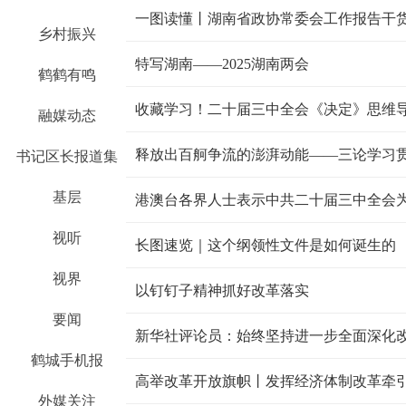
一图读懂丨湖南省政协常委会工作报告干
乡村振兴
特写湖南——2025湖南两会
鹤鹤有鸣
收藏学习！二十届三中全会《决定》思维
融媒动态
释放出百舸争流的澎湃动能——三论学习
书记区长报道集
基层
港澳台各界人士表示中共二十届三中全会
视听
长图速览｜这个纲领性文件是如何诞生的
视界
以钉钉子精神抓好改革落实
要闻
鹤城手机报
高举改革开放旗帜丨发挥经济体制改革牵
外媒关注