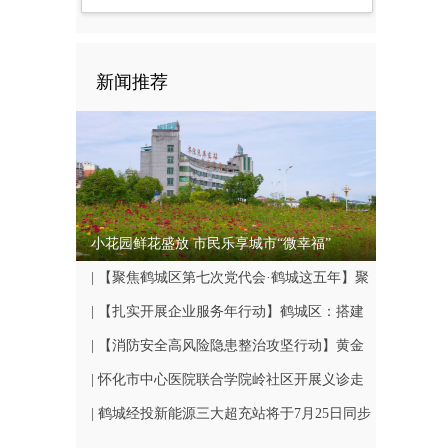
新闻推荐
小花园鲜花盛放 市民乐享城市“微幸福”
| 【聚焦鹤城区第七次党代会·鹤城这五年】聚
焦民生关切 书写幸福答卷
| 【扎实开展企业服务年行动】鹤城区：搭建
鹤中一体就业平台 破解企业用工难题
| 【消防安全高风险隐患整治攻坚行动】黄金
坳镇尽远村：整治消防安全隐患 筑牢平安防线
| 怀化市中心医院联合学院岭社区开展义诊走
访主题党日活动
| 鹤城经投新能源三大超充站将于7月25日同步
开业