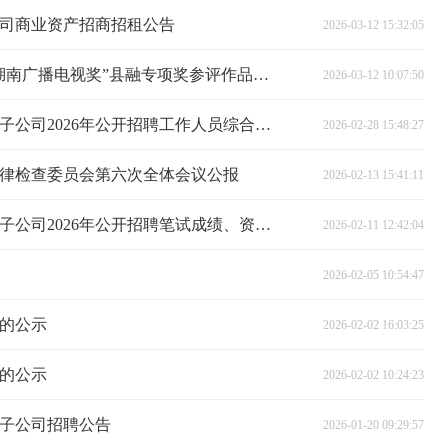
司商业资产招商招租公告
2026-03-12 15:32:05
鹤城区融媒体中心报送2025年度“湖南广播电视奖”县融专项奖参评作品公示
2026-03-12 10:07:50
怀化市经投实业集团有限责任公司子公司2026年公开招聘工作人员综合成绩及体检对象公示
2026-02-28 15:48:27
律检查委员会第六次全体会议公报
2026-02-13 15:41:11
怀化市经投实业集团有限责任公司子公司2026年公开招聘笔试成绩、资格复审及面试公告
2026-02-11 12:42:04
2026-02-05 10:54:47
品的公示
2026-02-02 16:03:25
品的公示
2026-02-02 10:24:23
子公司招聘公告
2026-01-20 09:29:57