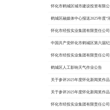
怀化市鹤城区城市建设投资有限公
中国共产党怀化市鹤城区第六届纪
鹤城区人工影响天气作业公告
关于参评2025年度怀化新闻奖作
关于参评2025年度怀化新闻奖作
怀化市经投实业集团有限责任公司