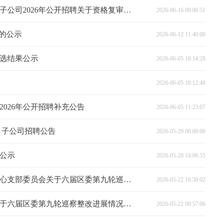
怀化市经投实业集团有限责任公司子公司2026年公开招聘关于资格复审比例调整以及笔试成绩、资格复审及面试公告
2026-06-16 09:00:51
的公示
2026-06-12 11:40:00
选结果公示
2026-06-05 18:14:28
2026-06-05 18:12:48
026年公开招聘补充公告
2026-06-05 11:23:07
 子公司招聘公告
2026-05-29 08:00:00
公示
2026-05-28 14:06:55
中共怀化市鹤城区委老干部服务中心支部委员会关于六届区委第九轮巡察整改进展情况的通报
2026-05-22 16:50:02
怀化市鹤城区机关事务中心党组关于六届区委第九轮巡察整改进展情况的通报
2026-05-22 08:57:06