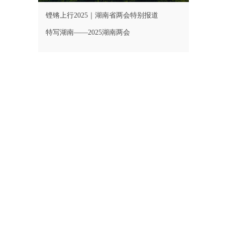
铿锵上行2025｜湖南省两会特别报道
特写湖南——2025湖南两会