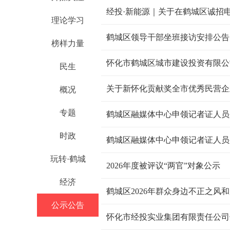
经投·新能源｜关于在鹤城区诚招
理论学习
鹤城区领导干部坐班接访安排公告
榜样力量
怀化市鹤城区城市建设投资有限公
民生
关于新怀化贡献奖全市优秀民营企
概况
专题
鹤城区融媒体中心申领记者证人员
时政
鹤城区融媒体中心申领记者证人员
玩转·鹤城
2026年度被评议“两官”对象公示
经济
公示公告