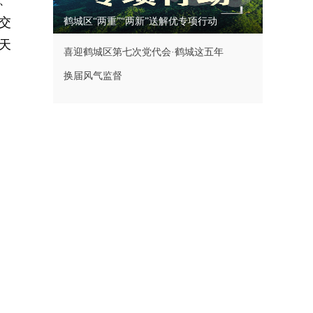
、
交
鹤城区“两重”“两新”送解优专项行动
天
喜迎鹤城区第七次党代会·鹤城这五年
换届风气监督