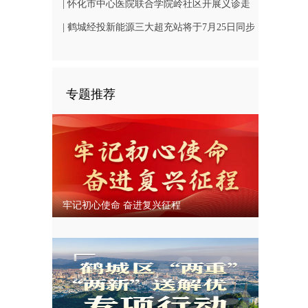
坳镇尽远村：整治消防安全隐患 筑牢平安防线
| 怀化市中心医院联合学院岭社区开展义诊走
访主题党日活动
| 鹤城经投新能源三大超充站将于7月25日同步
开业
专题推荐
牢记初心使命 奋进复兴征程