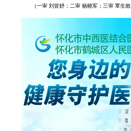
（一审 刘皆妤；二审 杨晓军；三审 覃生