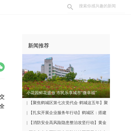
新闻推荐
小花园鲜花盛放 市民乐享城市“微幸福”
交
| 【聚焦鹤城区第七次党代会·鹤城这五年】聚
全
焦民生关切 书写幸福答卷
| 【扎实开展企业服务年行动】鹤城区：搭建
鹤中一体就业平台 破解企业用工难题
| 【消防安全高风险隐患整治攻坚行动】黄金