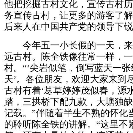
他把挖掘古村文化，宣传古村历
务宣传古村，让更多的游客了解
后来人在中国共产党的领导下锐
今年五一小长假的一天，来自
远古村。陈全铁像往常一样，一
村。“‘尖岩似笔，倒写蓝天一
天’。各位朋友，欢迎大家来到
古村有着‘荩草婷婷茂似春，源
踏，三拱桥下配九款，大塘独缺
记载。”伴随着半生不熟的怀化
的聆听陈全铁的讲解。“这里不