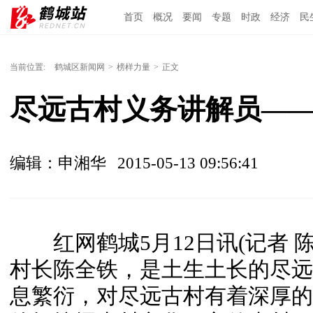
首页
概况
要闻
专题
时政
经济
民
当前位置:
鹤城区新闻网
>
榜样力量
>
正文
尽远古村义务讲解员—
编辑：申湘华
2015-05-13 09:56:41
红网鹤城5月12日讯(记者 
村长陈全铁，是土生土长的尽远
息繁衍，对尽远古村有着深厚的