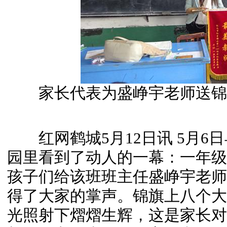
家长代表为盛峥宇老师送锦
红网鹤城5月12日讯 5月6
园里看到了动人的一幕：一年级
孩子们给该班班主任盛峥宇老师
得了大家的掌声。锦旗上八个大
光照射下熠熠生辉，这是家长对