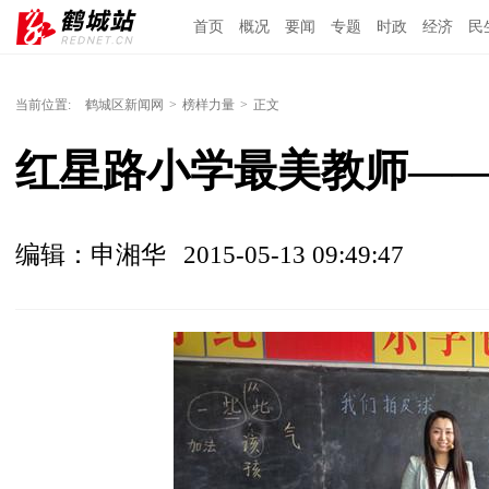
首页
概况
要闻
专题
时政
经济
民
当前位置:
鹤城区新闻网
>
榜样力量
>
正文
红星路小学最美教师—
编辑：申湘华
2015-05-13 09:49:47