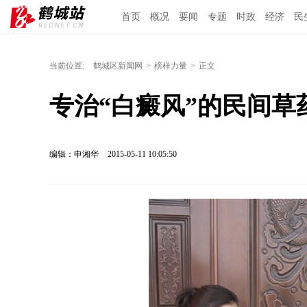
首页
概况
要闻
专题
时政
经济
民
当前位置:
鹤城区新闻网
>
榜样力量
>
正文
专治“白癜风”的民间草
编辑：申湘华
2015-05-11 10:05:50