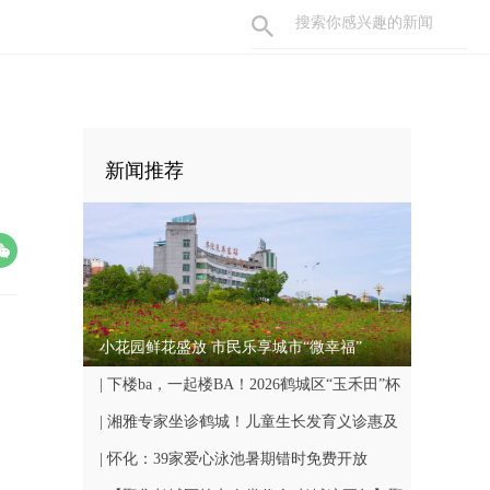
新闻推荐
小花园鲜花盛放 市民乐享城市“微幸福”
| 下楼ba，一起楼BA！2026鹤城区“玉禾田”杯
楼BA联赛8月7日开赛
| 湘雅专家坐诊鹤城！儿童生长发育义诊惠及
众多家庭
| 怀化：39家爱心泳池暑期错时免费开放