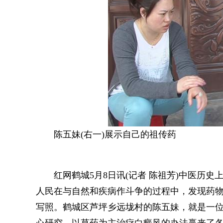
陈五妹(右一)展示自己的祖传药
红网鹤城5月8日讯(记者 陈祖芳)中医历史
人民在与自然和疾病作斗争的过程中，发现药
写照。鹤城区芦坪乡远垅村的陈五妹，就是一