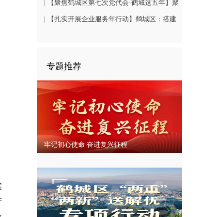
| 【聚焦鹤城区第七次党代会·鹤城这五年】聚
焦民生关切 书写幸福答卷
| 【扎实开展企业服务年行动】鹤城区：搭建
鹤中一体就业平台 破解企业用工难题
专题推荐
牢记初心使命 奋进复兴征程
动
实
苦