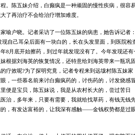
疗程。陈五妹介绍，白癫疯是一种顽固的慢性疾病，很容
积大了再治疗不会给治疗增加难度。
家喻户晓。记者采访了一位陈五妹的病患，她告诉记者
发现自己耳朵后面有一块白的，长在头发里面，到医院检
年8月底开始擦药，到过年就发现没有了。今年发现还有
五妹根据刘海英的恢复情况，还特意给刘海英带来一瓶巩
的疗效呢?为了探明究竟，记者专程来到远垅村陈五妹家
耀眼，一些慕名前来讨白癫疯药的，讨伤药的，讨发烧感
家里便是宝贝，陈五妹说，我是从农村长大的，尝过苦日
钱医治，多年来，只要有需要，我就给找草药，有钱无钱
倒的，有发达富裕的，让我深有感触——金钱权势都是过