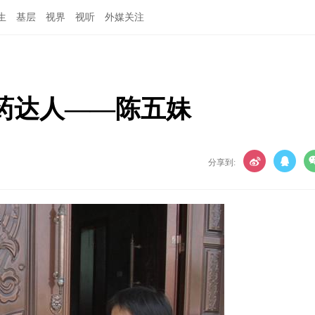
生
基层
视界
视听
外媒关注
药达人——陈五妹
分享到: