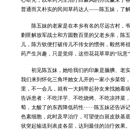
心研究，以草药为主治疗白癜风的办法赢来了
普通而又朴实的民间草药达人——陈五妹，了
陈五妹的老家是在本乡有名的尽远古村，爷
剿匪解放军战士和方圆数百里的父老乡亲，陈
儿，陈方钦便打破传儿不传女的惯例，毅然将
药产生兴趣，只是觉得，这些花花草草的“玩意
初见陈五妹，她给我们的印象是腼腆、老实
我们来到怀化三角坪她女儿开的一家小乡菜馆
里，不一会儿，就有一大妈带起孙女来找她看
告诉患者：不吃洋芋、不吃烧烤、不吃凉拌菜
萄，太酸了的东西降低药性······陈五妹还
色素细胞，此时及早治疗，可望使白斑皮肤基
状突起输送到表皮各层，达到最佳的治疗效果