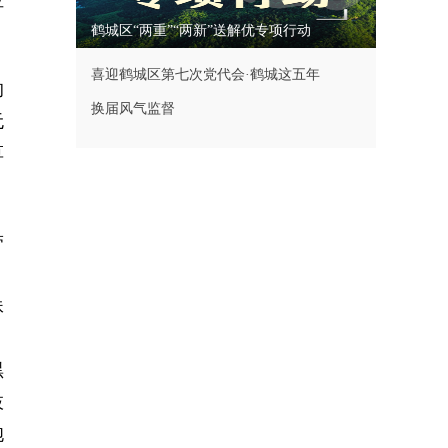
位
鹤城区“两重”“两新”送解优专项行动
喜迎鹤城区第七次党代会·鹤城这五年
的
换届风气监督
无
草
带
妹
黑
枝
胞