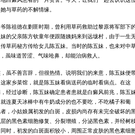
各地白癜风患者的一片赞誉。今天，让我们一起去认识这
解她与草药的不解情缘。
爷陈祖德在剿匪时期，曾利用草药救助过黎原将军部下
五妹的父亲陈方钦童年便跟随姨妈来到远垅村，由于一生
祖传草药秘方传给女儿陈五妹。当时的陈五妹，也未对中
”，虽味道苦涩、气味呛鼻，却能治病救人。
，虽不善言辞，但很热情。说明我们的来意，陈五妹便
，这家乡菜馆，就是陈五妹看病送药的临时看病点。在这
病，经过诊断，陈五妹确定患者患就是白癜风前兆，陈五
，就连夏天冰棒中有牛奶成分的也不要吃，不吃橘子和葡
告诉记者，小姑娘属初发的白斑，皮损内尚存有未完全破坏的
底层的黑色素细胞修复、分裂增殖，分泌黑色素，并经树
。同时，初发的白斑面积较小，周围正常皮肤的黑色素细