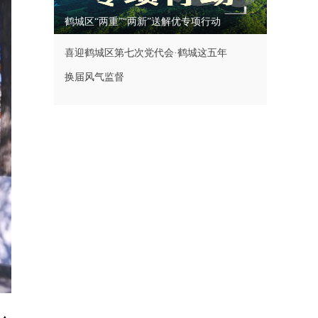
鹤城区“两重”“两新”送解优专项行动
喜迎鹤城区第七次党代会·鹤城这五年
换届风气监督