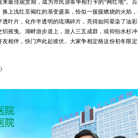
来最佳观赏期，成为市民游客争相打卡的“网红地”。百
，换上浅红至褐红的渐变盛装，恰似一簇簇燃烧的火焰，
穿透叶片，化作半透明的琉璃碎片，亮得如同晕染了油彩
交织摇曳。湖畔游步道上，游人三五成群，或仰拍水杉冲
好友相伴，快门声此起彼伏。大家争相定格这份初冬限定
敢）