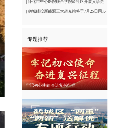
坳镇尽远村：整治消防安全隐患 筑牢平安防线
| 怀化市中心医院联合学院岭社区开展义诊走
访主题党日活动
| 鹤城经投新能源三大超充站将于7月25日同步
开业
专题推荐
牢记初心使命 奋进复兴征程