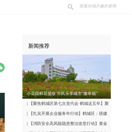
新闻推荐
小花园鲜花盛放 市民乐享城市“微幸福”
| 【聚焦鹤城区第七次党代会·鹤城这五年】聚
焦民生关切 书写幸福答卷
| 【扎实开展企业服务年行动】鹤城区：搭建
鹤中一体就业平台 破解企业用工难题
| 【消防安全高风险隐患整治攻坚行动】黄金