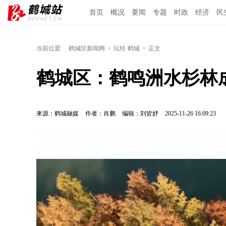
首页
概况
要闻
专题
时政
经济
民
当前位置:
鹤城区新闻网
>
玩转·鹤城
>
正文
鹤城区：鹤鸣洲水杉林
来源：鹤城融媒
作者：肖鹏
编辑：刘皆妤
2025-11-26 16:09:23