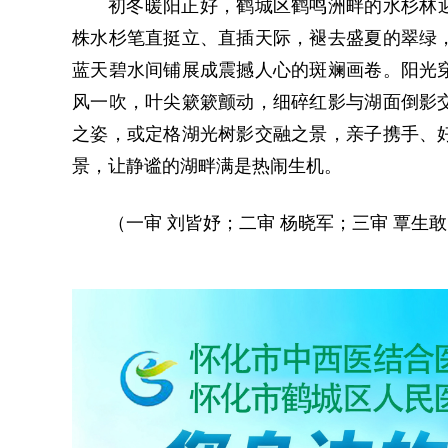
初冬暖阳正好，鹤城区鹤鸣洲畔的水杉林迎
株水杉笔直挺立、直插天际，褪去盛夏的翠绿
蓝天碧水间铺展成震撼人心的斑斓画卷。阳光
风一吹，叶尖簌簌颤动，细碎红影与湖面倒影
之姿，或定格湖光树影交融之景，亲子携手、
景，让静谧的湖畔满是热闹生机。
（一审 刘皆妤；二审 杨晓军；三审 覃生