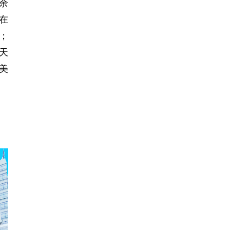
余
在
；
天
美