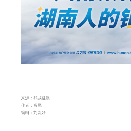
来源：鹤城融媒
作者：肖鹏
编辑：刘皆妤