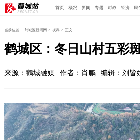
首页
概况
要闻
专题
时政
经济
民
当前位置:
鹤城区新闻网
>
视界
>
正文
鹤城区：冬日山村五彩
来源：鹤城融媒
作者：肖鹏
编辑：刘皆