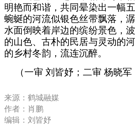
明艳而和谐，共同晕染出一幅
蜿蜒的河流似银色丝带飘落，
水面倒映着岸边的缤纷景色，
的山色、古朴的民居与灵动的
的乡村冬韵，流连沉醉。
（一审 刘皆妤；二审 杨晓军
来源：鹤城融媒
作者：肖鹏
编辑：刘皆妤