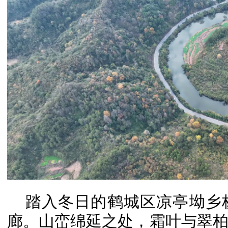
踏入冬日的鹤城区凉亭坳乡
廊。山峦绵延之处，霜叶与翠