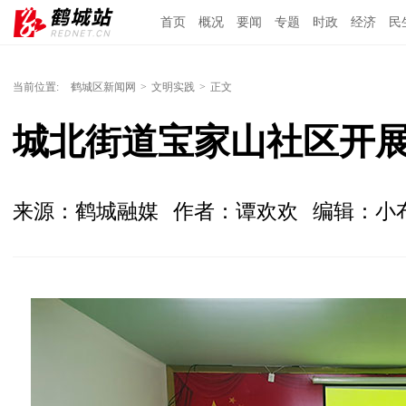
首页
概况
要闻
专题
时政
经济
民
当前位置:
鹤城区新闻网
>
文明实践
>
正文
城北街道宝家山社区开
来源：鹤城融媒
作者：谭欢欢
编辑：小