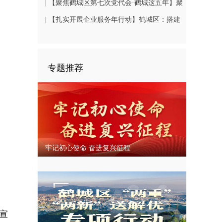
| 【聚焦鹤城区第七次党代会·鹤城这五年】聚
焦民生关切 书写幸福答卷
| 【扎实开展企业服务年行动】鹤城区：搭建
鹤中一体就业平台 破解企业用工难题
专题推荐
牢记初心使命 奋进复兴征程
宣