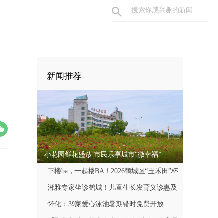
新闻推荐
小花园鲜花盛放 市民乐享城市“微幸福”
| 下楼ba，一起楼BA！2026鹤城区“玉禾田”杯
楼BA联赛8月7日开赛
| 湘雅专家坐诊鹤城！儿童生长发育义诊惠及
众多家庭
| 怀化：39家爱心泳池暑期错时免费开放