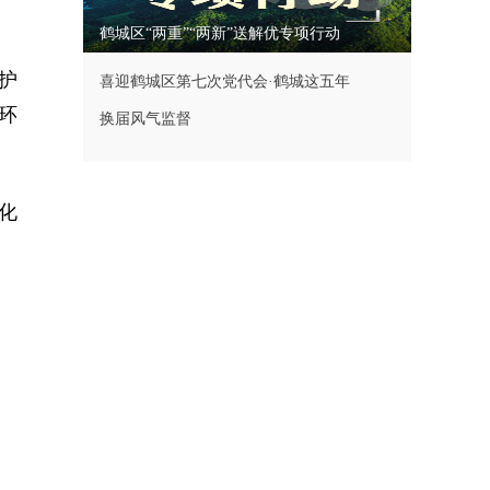
鹤城区“两重”“两新”送解优专项行动
护
喜迎鹤城区第七次党代会·鹤城这五年
环
换届风气监督
化