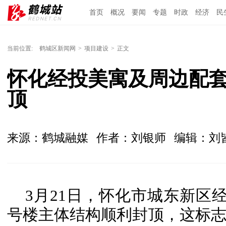
首页
概况
要闻
专题
时政
经济
民
当前位置:
鹤城区新闻网
>
项目建设
>
正文
怀化经投美寓及周边配套
顶
来源：鹤城融媒
作者：刘银师
编辑：刘
3月21日，怀化市城东新区
号楼主体结构顺利封顶，这标