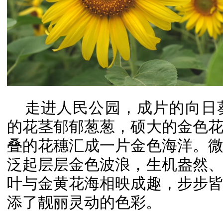
走进人民公园，成片的向日
的花茎郁郁葱葱，硕大的金色
叠的花穗汇成一片金色海洋。
泛起层层金色波浪，生机盎然
叶与金黄花海相映成趣，步步
添了靓丽灵动的色彩。