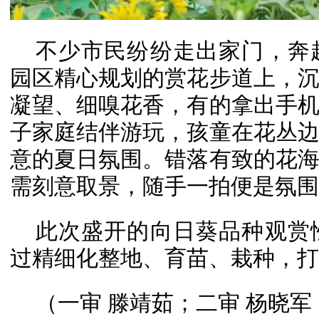
不少市民纷纷走出家门，奔
园区精心规划的赏花步道上，
凝望、细嗅花香，有的拿出手
子家庭结伴游玩，孩童在花丛
意的夏日氛围。错落有致的花
需刻意取景，随手一拍便是氛围
此次盛开的向日葵品种观赏
过精细化整地、育苗、栽种，打
（一审 滕靖茹；二审 杨晓军