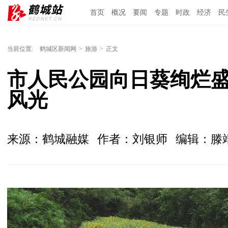
首页
概况
要闻
专题
时政
经济
民
当前位置:
鹤城区新闻网
>
旅游
>
正文
市人民公园向日葵绚烂盛
风光
来源：鹤城融媒
作者：刘银师
编辑：滕