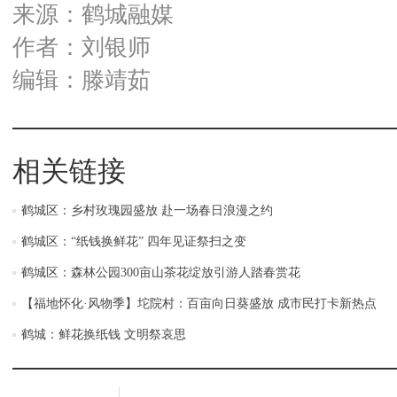
来源：鹤城融媒
作者：刘银师
编辑：滕靖茹
相关链接
鹤城区：乡村玫瑰园盛放 赴一场春日浪漫之约
鹤城区：“纸钱换鲜花” 四年见证祭扫之变
鹤城区：森林公园300亩山茶花绽放引游人踏春赏花
【福地怀化·风物季】坨院村：百亩向日葵盛放 成市民打卡新热点
鹤城：鲜花换纸钱 文明祭哀思