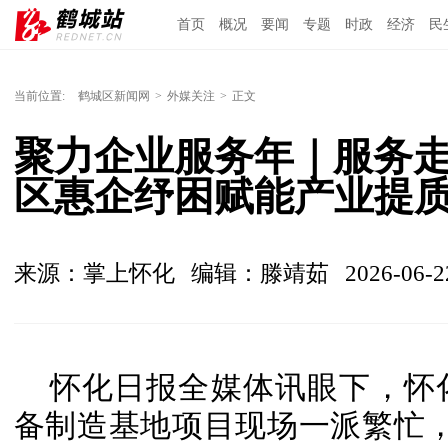
首页
概况
要闻
专题
时政
经济
民
当前位置:
鹤城区新闻网
>
外媒关注
>
正文
聚力企业服务年｜服务走
区惠企纾困赋能产业提
来源：掌上怀化
编辑：滕靖茹
2026-06-2
怀化日报全媒体讯眼下，怀
备制造基地项目现场一派繁忙，