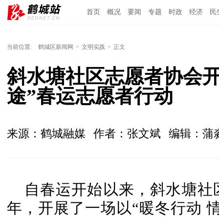
首页
概况
要闻
专题
时政
经济
民
当前位置:
鹤城区新闻网
>
文明实践
>
正文
斜水塘社区志愿者协会开
途”春运志愿者行动
来源：鹤城融媒
作者：张文斌
编辑：蒲
自春运开始以来，斜水塘社
年，开展了一场以“暖冬行动 