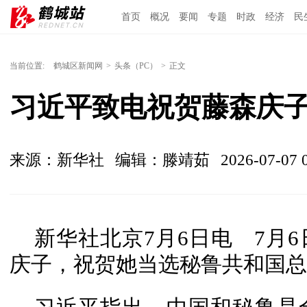
首页
概况
要闻
专题
时政
经济
民
当前位置:
鹤城区新闻网
>
头条（PC）
>
正文
习近平致电祝贺藤森庆
来源：新华社
编辑：滕靖茹
2026-07-07 
新华社北京7月6日电 7月
庆子，祝贺她当选秘鲁共和国总