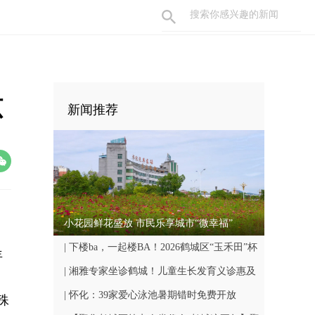
琼
新闻推荐
小花园鲜花盛放 市民乐享城市“微幸福”
| 下楼ba，一起楼BA！2026鹤城区“玉禾田”杯
年
楼BA联赛8月7日开赛
| 湘雅专家坐诊鹤城！儿童生长发育义诊惠及
众多家庭
| 怀化：39家爱心泳池暑期错时免费开放
殊