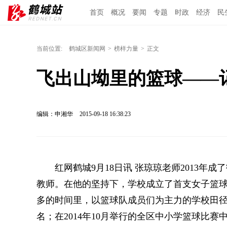
首页
概况
要闻
专题
时政
经济
民
当前位置:
鹤城区新闻网
>
榜样力量
>
正文
飞出山坳里的篮球——
编辑：申湘华
2015-09-18 16:38:23
红网鹤城9月18日讯 张琼琼老师2013年
教师。在他的坚持下，学校成立了首支女子篮
多的时间里，以篮球队成员们为主力的学校田
名；在2014年10月举行的全区中小学篮球比赛中，