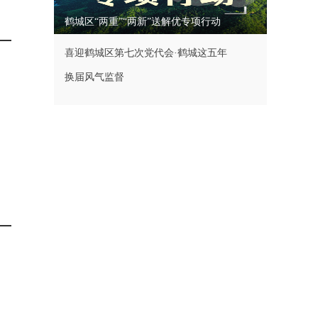
鹤城区“两重”“两新”送解优专项行动
喜迎鹤城区第七次党代会·鹤城这五年
换届风气监督