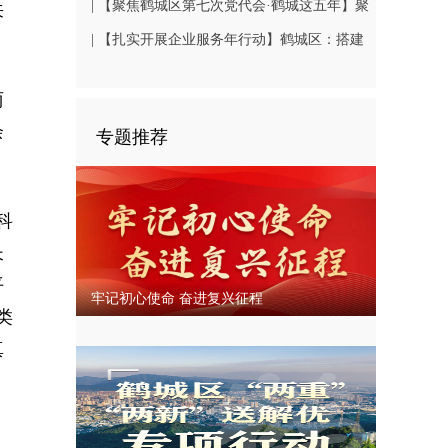
| 【聚焦鹤城区第七次党代会·鹤城这五年】聚
来
焦民生关切 书写幸福答卷
| 【扎实开展企业服务年行动】鹤城区：搭建
鹤中一体就业平台 破解企业用工难题
丽
余
专题推荐
科
长
平
牢记初心使命 奋进复兴征程
类
真