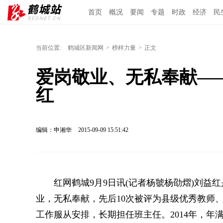
首页
概况
要闻
专题
时政
经济
民
当前位置:
鹤城区新闻网
>
榜样力量
>
正文
爱岗敬业、无私奉献—
红
编辑：申湘华
2015-09-09 15:51:42
红网鹤城9月9日讯(记者杨虢杨劭熠)刘益红
业，无私奉献，先后10次被评为县级优秀教师、
工作服从安排，长期担任班主任。2014年，年