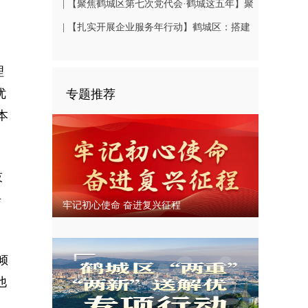
| 【聚焦鹤城区第七次党代会·鹤城这五年】聚
焦民生关切 书写幸福答卷
| 【扎实开展企业服务年行动】鹤城区：搭建
比
鹤中一体就业平台 破解企业用工难题
理
优
专题推荐
本
技
每
牢记初心使命 奋进复兴征程
倾
他