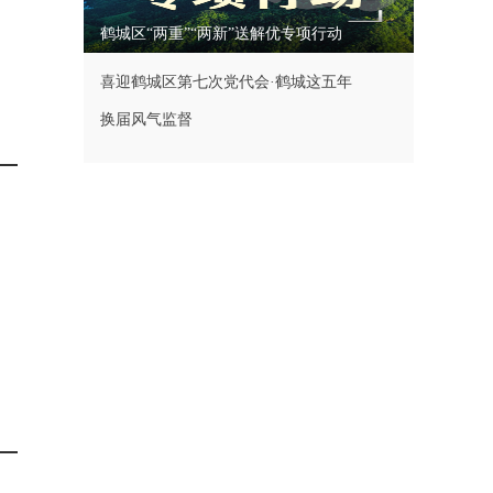
鹤城区“两重”“两新”送解优专项行动
喜迎鹤城区第七次党代会·鹤城这五年
换届风气监督