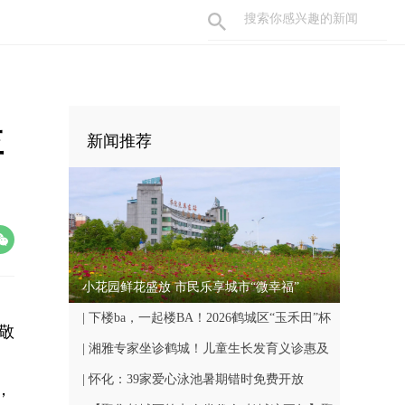
益
新闻推荐
小花园鲜花盛放 市民乐享城市“微幸福”
| 下楼ba，一起楼BA！2026鹤城区“玉禾田”杯
敬
楼BA联赛8月7日开赛
| 湘雅专家坐诊鹤城！儿童生长发育义诊惠及
。
众多家庭
| 怀化：39家爱心泳池暑期错时免费开放
，