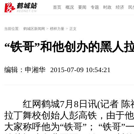
首页
概况
要闻
专题
时政
经济
民
当前位置:
鹤城区新闻网
>
榜样力量
>
正文
“铁哥”和他创办的黑人
编辑：申湘华
2015-07-09 10:54:21
红网鹤城7月8日讯(记者 陈祖
拉丁舞校创始人彭高铁，由于他
大家称呼他为“铁哥”； “铁哥