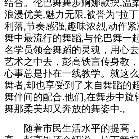
结合。伦巴舞舞步婀娜款摆,温柔
浪漫优美,魅力无限,被誉为"拉丁
利落,节奏感强,趣味浓烈,动作紧
舞中最流行的舞蹈,与伦巴舞一起
名学员领会舞蹈的灵魂，用心去
艺术之中去，彭高铁言传身教，
心事总是扑在一线教学。就这么
舞者,却也享受到了来自舞蹈的
舞伴间的配合.他们,在舞步中旋
舞那柔美却又奔放的舞姿中.。
随着市民生活水平的提高，