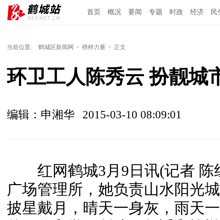
首页
概况
要闻
专题
时政
经济
民
当前位置:
鹤城区新闻网
>
榜样力量
>
正文
环卫工人陈秀云 扮靓城
编辑：申湘华
2015-03-10 08:09:01
红网鹤城3月9日讯(记者 陈
广场管理所，她负责山水阳光城
披星戴月，晴天一身灰，雨天一