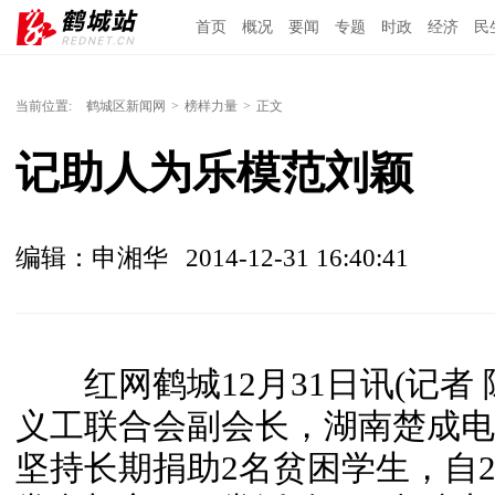
首页
概况
要闻
专题
时政
经济
民
当前位置:
鹤城区新闻网
>
榜样力量
>
正文
记助人为乐模范刘颖
编辑：申湘华
2014-12-31 16:40:41
红网鹤城12月31日讯(记者 
义工联合会副会长，湖南楚成电
坚持长期捐助2名贫困学生，自2